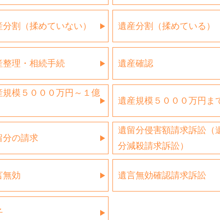
産分割（揉めていない）
遺産分割（揉めている）
産整理・相続手続
遺産確認
産規模５０００万円～１億
遺産規模５０００万円ま
遺留分侵害額請求訴訟（
留分の請求
分減殺請求訴訟）
言無効
遺言無効確認請求訴訟
子