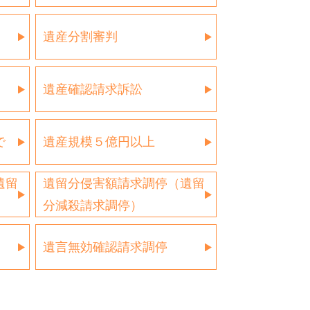
遺産分割審判
遺産確認請求訴訟
で
遺産規模５億円以上
遺留
遺留分侵害額請求調停（遺留
分減殺請求調停）
遺言無効確認請求調停