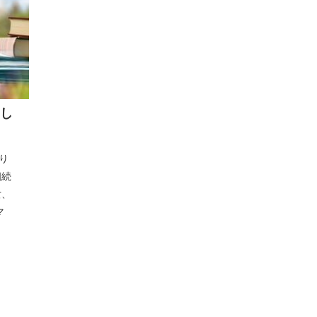
し
り
相続
女、
マ