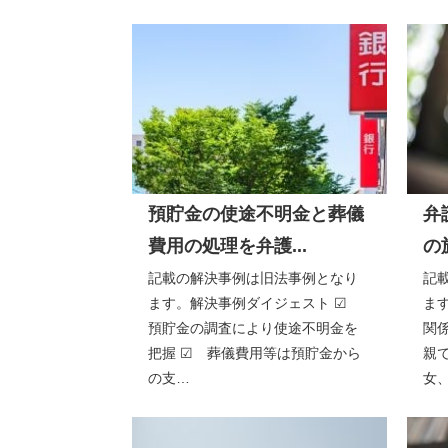
預貯金の使途不明金と葬儀
弁
費用の処理を弁護...
の
記載の解決事例は旧法事例となり
記
ます。解決事例ダイジェスト ☑
ま
預貯金の調査により使途不明金を
関
把握 ☑ 葬儀費用等は預貯金から
親
の支…
女