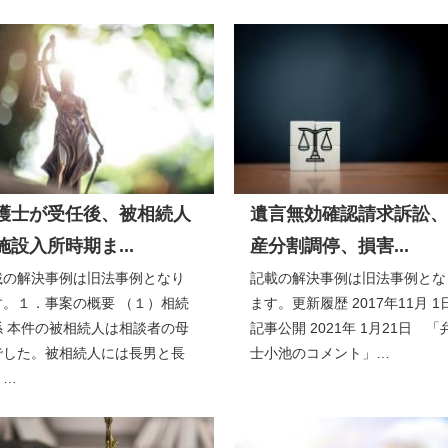
護士が受任後、被相続人
遺言無効確認請求訴訟、
施設入所時期ま...
産分割調停、損害...
載の解決事例は旧法事例となり
記載の解決事例は旧法事例とな
す。１．事案の概要 （１）相続
ます。更新履歴 2017年11月 
係 本件の被相続人は相談者の母
記事公開 2021年 1月21日 「
でした。被相続人には長男と長
士小池のコメント」…
、…