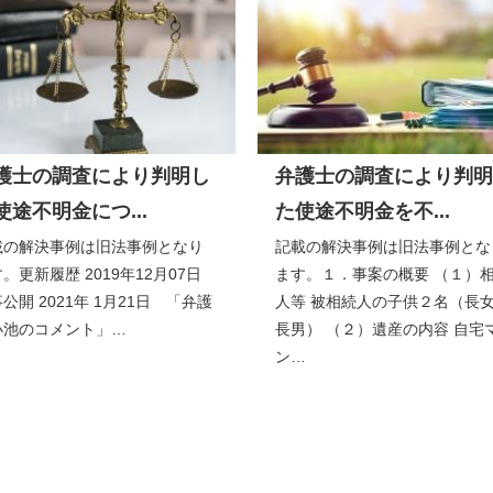
護士の調査により判明し
弁護士の調査により判明
使途不明金につ...
た使途不明金を不...
載の解決事例は旧法事例となり
記載の解決事例は旧法事例とな
。更新履歴 2019年12月07日
ます。１．事案の概要 （１）
公開 2021年 1月21日 「弁護
人等 被相続人の子供２名（長
小池のコメント」…
長男） （２）遺産の内容 自宅
ン…