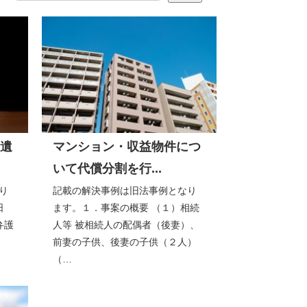
遺
マンション・収益物件につ
いて代償分割を行...
り
記載の解決事例は旧法事例となり
1日
ます。１．事案の概要 （１）相続
弁護
人等 被相続人の配偶者（後妻）、
前妻の子供、後妻の子供（２人）
（…