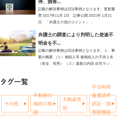
停、損害...
記載の解決事例は旧法事例となります。更新履
歴 2017年11月 1日 記事公開 2021年 1月21
日 「弁護士小池のコメント」…
弁護士の調査により判明した使途不
明金を不...
記載の解決事例は旧法事例となります。１．事
案の概要 （１）相続人等 被相続人の子供２名
（長女、長男） （２）遺産の内容 自宅マン…
タグ一覧
不当利得
不動産の
返還請求
不動産売
その他
相続の相
訴訟・損
却
談
害賠償請