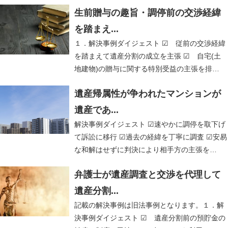
生前贈与の趣旨・調停前の交渉経緯
を踏まえ...
１．解決事例ダイジェスト ☑ 従前の交渉経緯
を踏まえて遺産分割の成立を主張 ☑ 自宅(土
地建物)の贈与に関する特別受益の主張を排…
遺産帰属性が争われたマンションが
遺産であ...
解決事例ダイジェスト ☑速やかに調停を取下げ
て訴訟に移行 ☑過去の経緯を丁寧に調査 ☑安易
な和解はせずに判決により相手方の主張を…
弁護士が遺産調査と交渉を代理して
遺産分割...
記載の解決事例は旧法事例となります。１．解
決事例ダイジェスト ☑ 遺産分割前の預貯金の