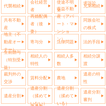
会社経営
使途不明
求訴訟
代襲相続
兄弟相続
収益不動
者
金
再婚配偶
産（アパ
共有不動
同族会社
者（後
ート・マ
産
の株式
妻）
ンショ
地主（不
ン）
動産オー
寄与分
法律問題
法的手段
ナー）
生前贈与
相続人の
相続人多
相続分譲
（特別受
特性
数
渡
益）
裁判外の
遺産の特
賃料分配
農地
交渉
性
遺産分割
遺産分割
遺産分割
遺産分割
（揉めて
（揉めて
審判
いない）
いる）