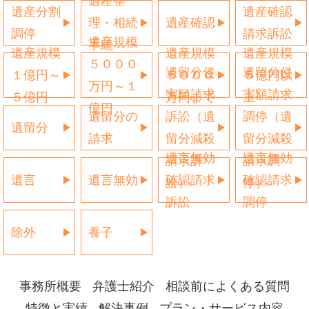
遺産整
遺産分割
遺産確認
理・相続
遺産確認
調停
請求訴訟
遺産規模
手続
遺産規模
遺産規模
遺産規模
５０００
遺留分侵
遺留分侵
１億円～
５０００
５億円以
万円～１
害額請求
害額請求
５億円
万円まで
上
億円
遺留分の
訴訟（遺
調停（遺
遺留分
請求
留分減殺
留分減殺
遺言無効
遺言無効
請求訴
請求調
遺言
遺言無効
確認請求
確認請求
訟）
停）
訴訟
調停
除外
養子
事務所概要
弁護士紹介
相談前によくある質問
特徴と実績
解決事例
プラン・サービス内容